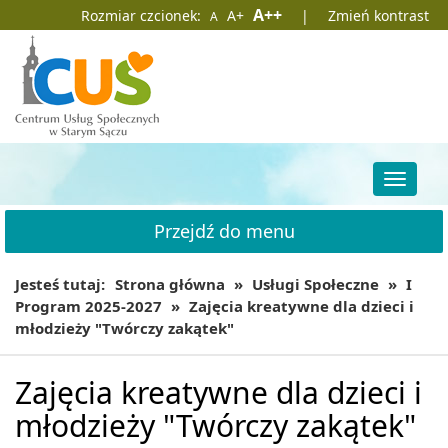
Przejdź
Przejdź
Domyślna
Większa
Największa
A++
Rozmiar czcionek:
A+
|
Zmień kontrast
A
do
do
czcionka
czcionka
czcionka
głównej
wyszukiwarki
treści
Przełąc
nawigac
Przejdź do menu
Jesteś tutaj:
Strona główna
»
Usługi Społeczne
»
I
Program 2025-2027
»
Zajęcia kreatywne dla dzieci i
młodzieży "Twórczy zakątek"
Zajęcia kreatywne dla dzieci i
młodzieży "Twórczy zakątek"