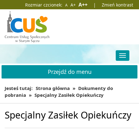
Przejdź
Przejdź
Domyślna
Większa
Największa
A++
Rozmiar czcionek:
A+
|
Zmień kontrast
A
do
do
czcionka
czcionka
czcionka
głównej
wyszukiwarki
treści
Przełąc
nawigac
Przejdź do menu
Jesteś tutaj:
Strona główna
»
Dokumenty do
pobrania
»
Specjalny Zasiłek Opiekuńczy
Specjalny Zasiłek Opiekuńczy