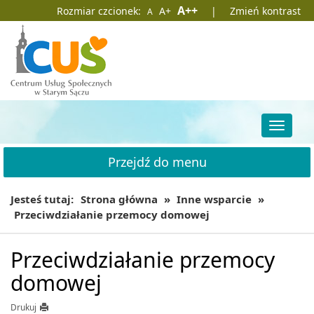
Przejdź
Przejdź
Domyślna
Większa
Największa
A++
Rozmiar czcionek:
A+
|
Zmień kontrast
A
do
do
czcionka
czcionka
czcionka
głównej
wyszukiwarki
treści
Przełąc
nawigac
Przejdź do menu
Jesteś tutaj:
Strona główna
»
Inne wsparcie
»
Przeciwdziałanie przemocy domowej
Przeciwdziałanie przemocy
domowej
Drukuj