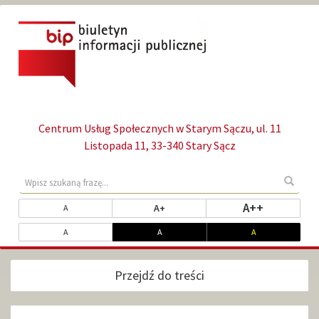
Przejdź
Przejdź
do
do
głównej
wyszukiwarki
treści
Centrum Usług Społecznych w Starym Sączu, ul. 11
Listopada 11, 33-340 Stary Sącz
Wyszukaj
Wyszu
treści
w
Zmień
rozmiar na
A++
rozmiar powiększony
rozmiar standardowy
A+
A
serwisie
rozmiar
Dopasuj
kontrast standardowy
kontrast biały na czarnym
kontrast żółty n
A
A
A
czcionki
kontrast
Przejdź do treści