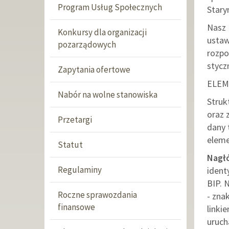
Program Usług Społecznych
Stary
Nasz 
Konkursy dla organizacji
ustaw
pozarządowych
rozpo
stycz
Zapytania ofertowe
ELEM
Nabór na wolne stanowiska
Struk
oraz 
Przetargi
dany 
eleme
Statut
Nagł
Regulaminy
ident
BIP. 
Roczne sprawozdania
-
znak
finansowe
linki
uruch