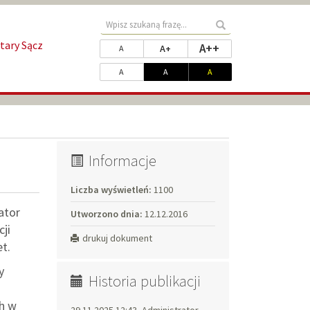
Wyszukaj
Wyszukaj
treści
tary Sącz
Zmień
rozmiar najwięks
A++
rozmiar powiększony
rozmiar standardowy
A+
w
A
rozmiar
serwisie
Dopasuj
kontrast standardowy
kontrast biały na czarnym
kontrast żółty na czarnym
A
A
A
czcionki
kontrast
Informacje
Liczba wyświetleń:
1100
ator
Utworzono dnia:
12.12.2016
ji
drukuj dokument
t.
y
Historia publikacji
h w
29.11.2025 12:43, Administrator