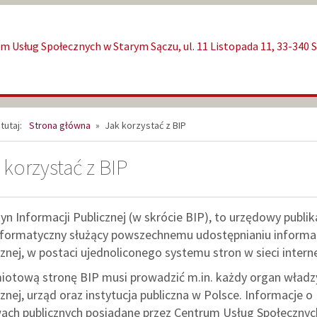
m Usług Społecznych w Starym Sączu, ul. 11 Listopada 11, 33-340 S
tutaj:
Strona główna
»
Jak korzystać z BIP
 korzystać z BIP
tyn Informacji Publicznej (w skrócie BIP), to urzędowy publik
nformatyczny służący powszechnemu udostępnianiu informac
cznej, w postaci ujednoliconego systemu stron w sieci interne
otową stronę BIP musi prowadzić m.in. każdy organ władz
cznej, urząd oraz instytucja publiczna w Polsce. Informacje o
ach publicznych posiadane przez Centrum Usług Społecznyc