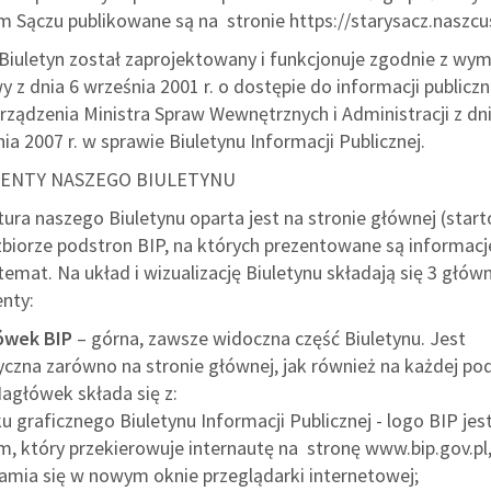
m Sączu publikowane są na stronie
https://starysacz.naszcus
Biuletyn został zaprojektowany i funkcjonuje zgodnie z w
y z dnia 6 września 2001 r. o dostępie do informacji publiczn
rządzenia Ministra Spraw Wewnętrznych i Administracji z dn
nia 2007 r. w sprawie Biuletynu Informacji Publicznej.
ENTY NASZEGO BIULETYNU
tura naszego Biuletynu oparta jest na stronie głównej (start
zbiorze podstron BIP, na których prezentowane są informacj
temat. Na układ i wizualizację Biuletynu składają się 3 głów
nty:
ówek BIP
– górna, zawsze widoczna część Biuletynu. Jest
yczna zarówno na stronie głównej, jak również na każdej po
Nagłówek składa się z:
u graficznego Biuletynu Informacji Publicznej - logo BIP jes
em, który przekierowuje internautę na stronę www.bip.
gov.pl
amia się w nowym oknie przeglądarki internetowej;