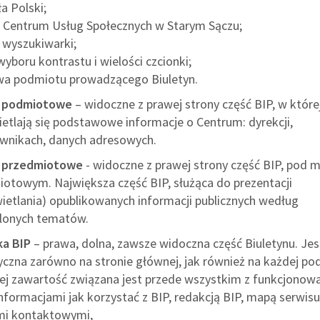
a Polski;
a Centrum Usług Społecznych w Starym Sączu;
a wyszukiwarki;
wyboru kontrastu i wielości czcionki;
wa podmiotu prowadzącego Biuletyn.
 podmiotowe
– widoczne z prawej strony część BIP, w które
etlają się podstawowe informacje o Centrum: dyrekcji,
wnikach, danych adresowych.
 przedmiotowe
- widoczne z prawej strony część BIP, pod 
iotowym. N
ajwiększa część BIP, służąca do prezentacji
ietlania) opublikowanych informacji publicznych według
lonych tematów.
a BIP
– prawa, dolna, zawsze widoczna część Biuletynu. Jes
yczna zarówno na stronie głównej, jak również na każdej po
Jej zawartość związana jest przede wszystkim z funkcjonow
informacjami jak korzystać z BIP, redakcją BIP, mapą serwisu
mi kontaktowymi,