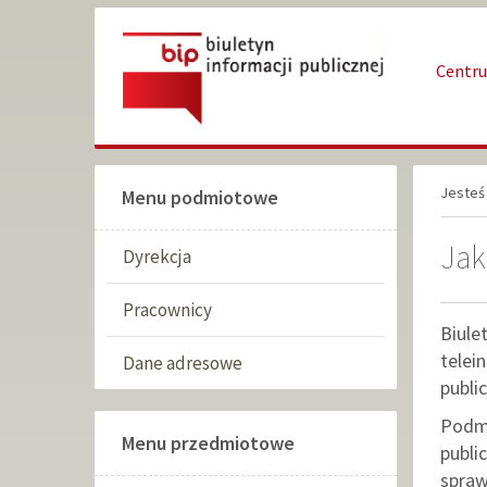
Przejdź
Przejdź
do
do
głównej
wyszukiwarki
Centru
treści
Jesteś 
Menu podmiotowe
Jak
Dyrekcja
Pracownicy
Biule
telei
Dane adresowe
publi
Podmi
Menu przedmiotowe
publi
spraw