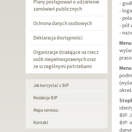
Plany postępowań o udzielenie
- godł
zamówień publicznych
- log
- pol
Ochrona danych osobowych
- pół 
- naz
Deklaracja dostępności
Menu
wyświ
Organizacje działające na rzecz
praco
osób niepełnosprawnych oraz
ze sczególnymi potrzebami
Menu
podm
(wyśw
Jak korzystać z BIP
Menu
okreś
informacyjne
Redakcja BIP
Stopk
ident
Mapa serwisu
BIP. 
BIP: 
Kontakt
dany