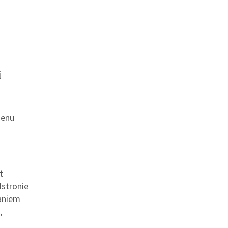
j
menu
t
dstronie
aniem
,